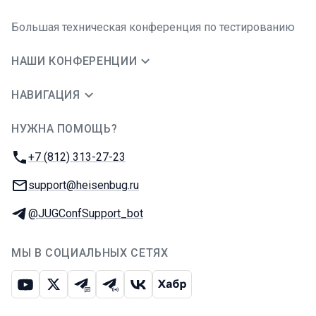
Большая техническая конференция по тестированию
НАШИ КОНФЕРЕНЦИИ
НАВИГАЦИЯ
НУЖНА ПОМОЩЬ?
JUG Ru Group
Телефон:
+7 (812) 313-27-23
E-mail:
support@heisenbug.ru
Телеграм:
@JUGConfSupport_bot
МЫ В СОЦИАЛЬНЫХ СЕТЯХ
Ютуб
Икс
Телеграм-чат
Телеграм-канал
ВКонтакте
Хабр