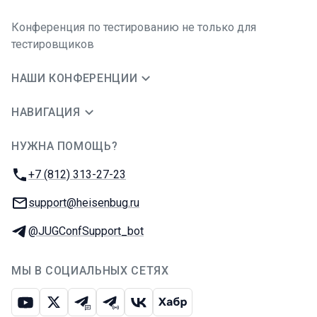
Конференция по тестированию не только для
тестировщиков
НАШИ КОНФЕРЕНЦИИ
НАВИГАЦИЯ
НУЖНА ПОМОЩЬ?
JUG Ru Group
Телефон:
+7 (812) 313-27-23
E-mail:
support@heisenbug.ru
Телеграм:
@JUGConfSupport_bot
МЫ В СОЦИАЛЬНЫХ СЕТЯХ
Ютуб
Икс
Телеграм-чат
Телеграм-канал
ВКонтакте
Хабр