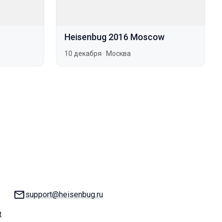
Heisenbug 2016 Moscow
10 декабря
·
Москва
E-mail:
support@heisenbug.ru
t