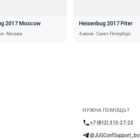
ug 2017 Moscow
Heisenbug 2017 Piter
ря
·
Москва
4 июня
·
Санкт-Петербург
НУЖНА ПОМОЩЬ?
JUG Ru Group
Телефон:
+7 (812) 313-27-23
Телеграм:
@JUGConfSupport_bo