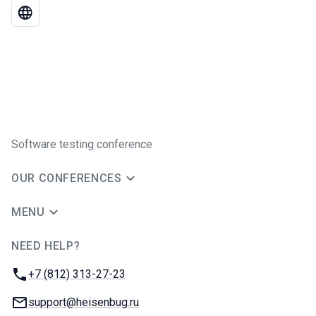
Software testing conference
OUR CONFERENCES
MENU
NEED HELP?
JUG Ru Group
Phone:
+7 (812) 313-27-23
Email:
support@heisenbug.ru