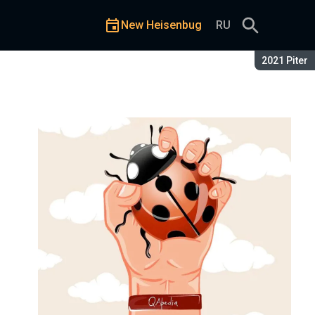
New Heisenbug
RU
Season:
2021 Piter