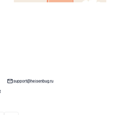
Email:
support@heisenbug.ru
t