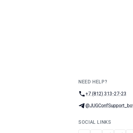
NEED HELP?
JUG Ru Group
Phone:
+7 (812) 313-27-23
Telegram:
@JUGConfSupport_bo
SOCIAL LINKS