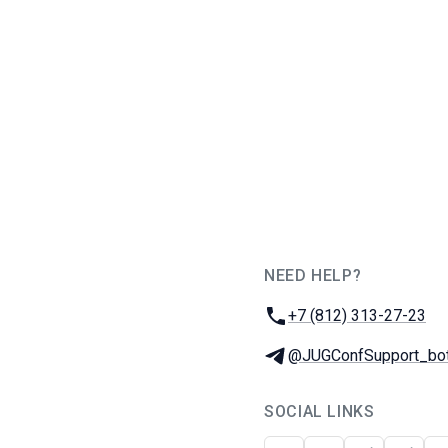
NEED HELP?
JUG Ru Group
Phone:
+7 (812) 313-27-23
Telegram:
@JUGConfSupport_bo
SOCIAL LINKS