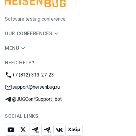
Software testing conference
OUR CONFERENCES
MENU
NEED HELP?
JUG Ru Group
Phone:
+7 (812) 313-27-23
Email:
support@heisenbug.ru
Telegram:
@JUGConfSupport_bot
SOCIAL LINKS
Youtube
X
Telegram chat
Telegram channel
VK
Habr