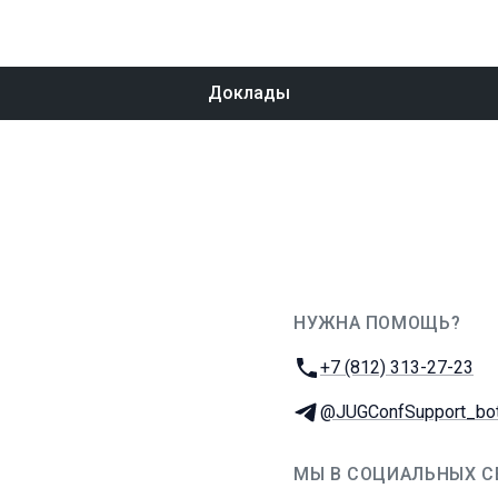
Доклады
НУЖНА ПОМОЩЬ?
JUG Ru Group
Телефон:
+7 (812) 313-27-23
Телеграм:
@JUGConfSupport_bo
МЫ В СОЦИАЛЬНЫХ С