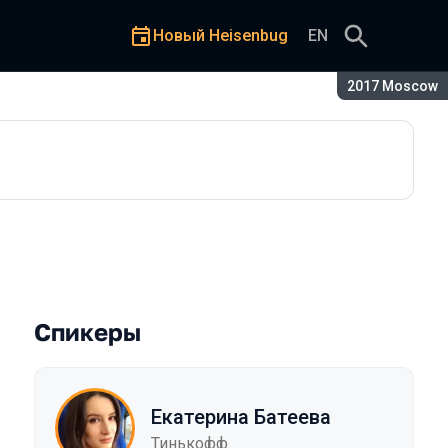
Новый Heisenbug
EN
Сезон:
2017 Moscow
средствами
Спикеры
Екатерина Батеева
Тинькофф