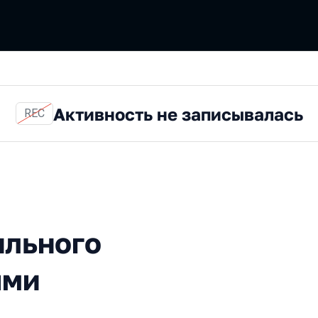
Активность не записывалась
REC
го тестирования родными 
ильного
ыми