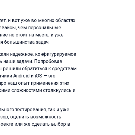
т, и вот уже во многих областях
евайсы, чем персональные
е не стоит на месте, и уже
я большинства задач.
кали надежное, конфигурируемое
ь наши задачи. Попробовав
мы решили обратиться к средствам
ики Android и iOS — это
 про наш опыт применения этих
кими сложностями столкнулись и
ьного тестирования, так и уже
озор, оценить возможность
роекте или же сделать выбор в