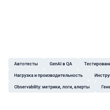
Автотесты
GenAI в QA
Тестировани
Темы докладов
Нагрузка и производительность
Инстру
Observability: метрики, логи, алерты
Ген