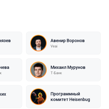
нязев
Авенир Воронов
Veai
чева
Михаил Мурунов
к
Т-Банк
Программный
ких
комитет Heisenbug