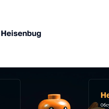
 Heisenbug
He
Обс