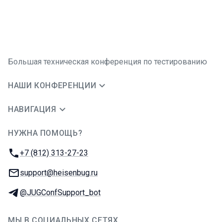
Большая техническая конференция по тестированию
НАШИ КОНФЕРЕНЦИИ
НАВИГАЦИЯ
НУЖНА ПОМОЩЬ?
JUG Ru Group
Телефон:
+7 (812) 313-27-23
E-mail:
support@heisenbug.ru
Телеграм:
@JUGConfSupport_bot
МЫ В СОЦИАЛЬНЫХ СЕТЯХ