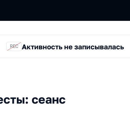
Активность не записывалась
REC
 сеанс черной магии
есты: сеанс