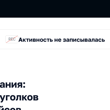
Активность не записывалась
REC
: хитрости из темных угол
ания:
 уголков
йсов