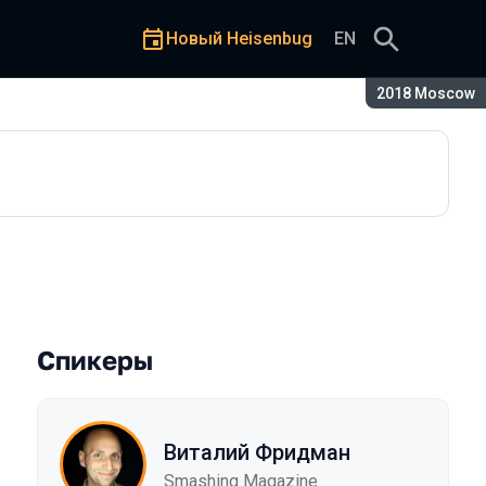
Новый Heisenbug
EN
Сезон:
2018 Moscow
ков мобильных интерфейсов
Спикеры
Виталий Фридман
Smashing Magazine