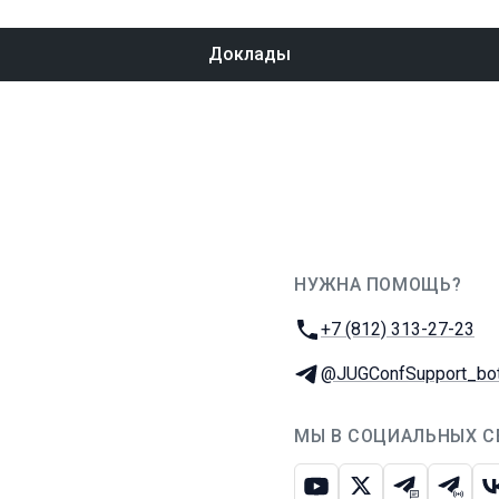
Доклады
НУЖНА ПОМОЩЬ?
JUG Ru Group
Телефон:
+7 (812) 313-27-23
Телеграм:
@JUGConfSupport_bo
МЫ В СОЦИАЛЬНЫХ С
Ютуб
Икс
Телеграм-
Телег