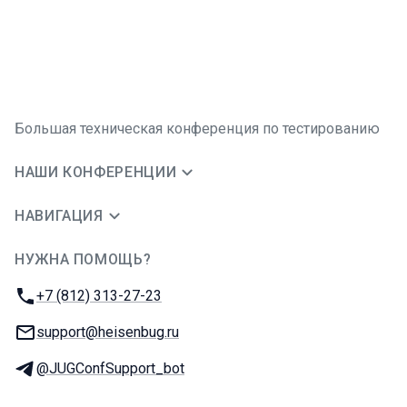
Большая техническая конференция по тестированию
НАШИ КОНФЕРЕНЦИИ
НАВИГАЦИЯ
НУЖНА ПОМОЩЬ?
JUG Ru Group
Телефон:
+7 (812) 313-27-23
E-mail:
support@heisenbug.ru
Телеграм:
@JUGConfSupport_bot