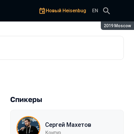
Новый Heisenbug
EN
Сезон:
2019 Moscow
раниченных ресурсов
Спикеры
Сергей Махетов
Контур