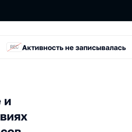
Активность не записывалась
REC
ксплуатация в условиях ог
 и
овиях
рсов