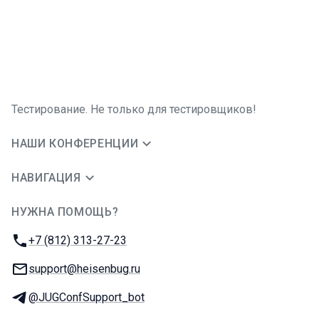
Тестирование. Не только для тестировщиков!
НАШИ КОНФЕРЕНЦИИ
НАВИГАЦИЯ
НУЖНА ПОМОЩЬ?
JUG Ru Group
Телефон:
+7 (812) 313-27-23
E-mail:
support@heisenbug.ru
Телеграм:
@JUGConfSupport_bot