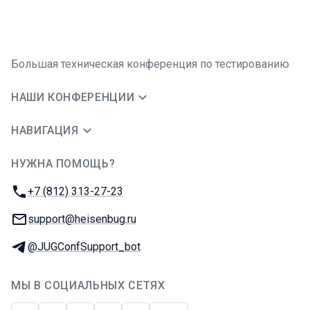
Большая техническая конференция по тестированию
НАШИ КОНФЕРЕНЦИИ
НАВИГАЦИЯ
НУЖНА ПОМОЩЬ?
JUG Ru Group
Телефон:
+7 (812) 313-27-23
E-mail:
support@heisenbug.ru
Телеграм:
@JUGConfSupport_bot
МЫ В СОЦИАЛЬНЫХ СЕТЯХ