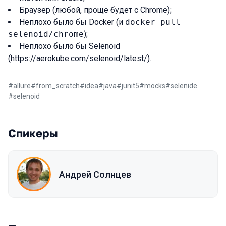
Браузер (любой, проще будет с Chrome);
Неплохо было бы Docker (и
docker pull
selenoid/chrome
);
Неплохо было бы Selenoid
(
https://aerokube.com/selenoid/latest/
).
#
allure
#
from_scratch
#
idea
#
java
#
junit5
#
mocks
#
selenide
#
selenoid
Спикеры
Андрей Солнцев