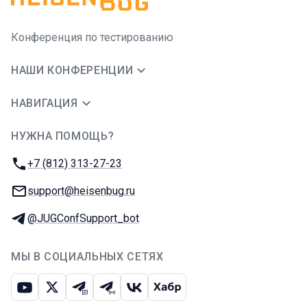
Конференция по тестированию
НАШИ КОНФЕРЕНЦИИ
НАВИГАЦИЯ
НУЖНА ПОМОЩЬ?
JUG Ru Group
Телефон:
+7 (812) 313-27-23
E-mail:
support@heisenbug.ru
Телеграм:
@JUGConfSupport_bot
МЫ В СОЦИАЛЬНЫХ СЕТЯХ
Ютуб
Икс
Телеграм-чат
Телеграм-канал
ВКонтакте
Хабр