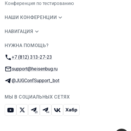
Конференция по тестированию
НАШИ КОНФЕРЕНЦИИ
НАВИГАЦИЯ
НУЖНА ПОМОЩЬ?
JUG Ru Group
Телефон:
+7 (812) 313-27-23
E-mail:
support@heisenbug.ru
Телеграм:
@JUGConfSupport_bot
МЫ В СОЦИАЛЬНЫХ СЕТЯХ
Ютуб
Икс
Телеграм-чат
Телеграм-канал
ВКонтакте
Хабр