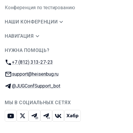
Конференция по тестированию
НАШИ КОНФЕРЕНЦИИ
НАВИГАЦИЯ
НУЖНА ПОМОЩЬ?
JUG Ru Group
Телефон:
+7 (812) 313-27-23
E-mail:
support@heisenbug.ru
Телеграм:
@JUGConfSupport_bot
МЫ В СОЦИАЛЬНЫХ СЕТЯХ
Ютуб
Икс
Телеграм-чат
Телеграм-канал
ВКонтакте
Хабр