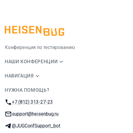
Конференция по тестированию
НАШИ КОНФЕРЕНЦИИ
НАВИГАЦИЯ
НУЖНА ПОМОЩЬ?
JUG Ru Group
Телефон:
+7 (812) 313-27-23
E-mail:
support@heisenbug.ru
Телеграм:
@JUGConfSupport_bot