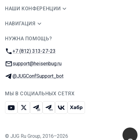
НАШИ КОНФЕРЕНЦИИ
НАВИГАЦИЯ
НУЖНА ПОМОЩЬ?
JUG Ru Group
Телефон:
+7 (812) 313-27-23
E-mail:
support@heisenbug.ru
Телеграм:
@JUGConfSupport_bot
МЫ В СОЦИАЛЬНЫХ СЕТЯХ
Ютуб
Икс
Телеграм-чат
Телеграм-канал
ВКонтакте
Хабр
©
JUG Ru Group
,
2016–2026