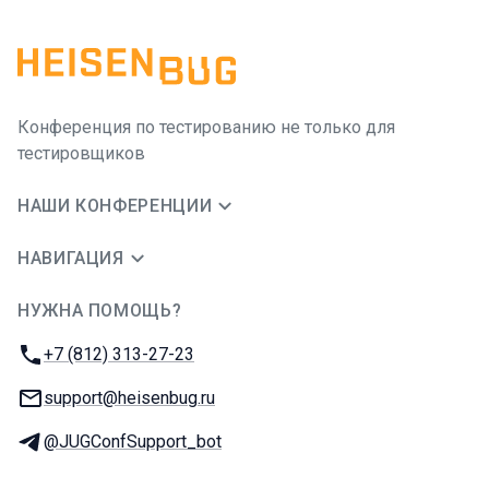
Конференция по тестированию не только для
тестировщиков
НАШИ КОНФЕРЕНЦИИ
НАВИГАЦИЯ
НУЖНА ПОМОЩЬ?
JUG Ru Group
Телефон:
+7 (812) 313-27-23
E-mail:
support@heisenbug.ru
Телеграм:
@JUGConfSupport_bot