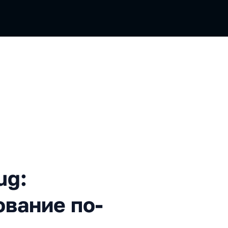
агрузочное тестирование п
ug:
ование по-