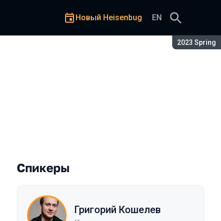
Новый Heisenbug
EN
Сезон:
2023 Spring
о-ковбойски
Спикеры
Григорий Кошелев