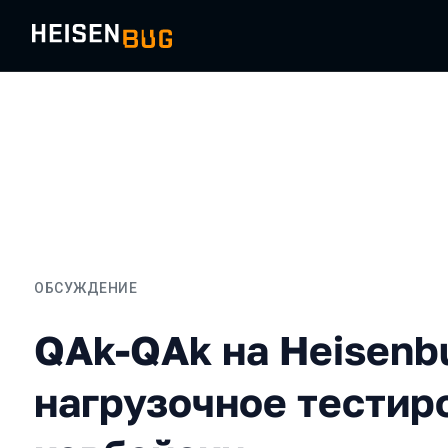
ОБСУЖДЕНИЕ
QAk-QAk на Heisenbug: н
QAk-QAk на Heisenb
нагрузочное тестир