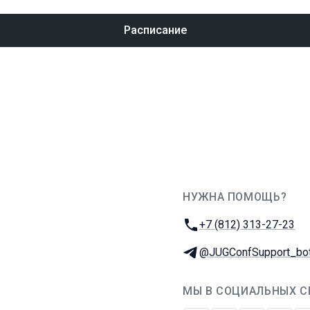
Расписание
НУЖНА ПОМОЩЬ?
JUG Ru Group
Телефон:
+7 (812) 313-27-23
Телеграм:
@JUGConfSupport_bo
МЫ В СОЦИАЛЬНЫХ С