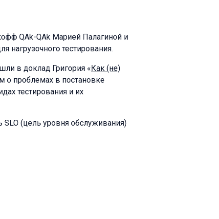
кофф QAk-QAk Марией Палагиной и
я нагрузочного тестирования.
шли в доклад Григория «
Как (не)
м о проблемах в постановке
идах тестирования и их
ь SLO (цель уровня обслуживания)