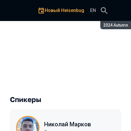
Новый Heisenbug
EN
Сезон:
2024 Autumn
дного теста? Как мы разраб
Спикеры
Николай Марков