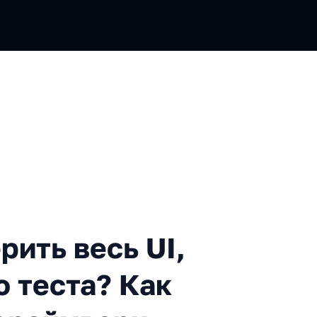
ь весь UI, не написав ни о
рить весь UI,
о теста? Как