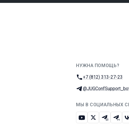
НУЖНА ПОМОЩЬ?
JUG Ru Group
Телефон:
+7 (812) 313-27-23
Телеграм:
@JUGConfSupport_bo
МЫ В СОЦИАЛЬНЫХ С
Ютуб
Икс
Телеграм-
Телег