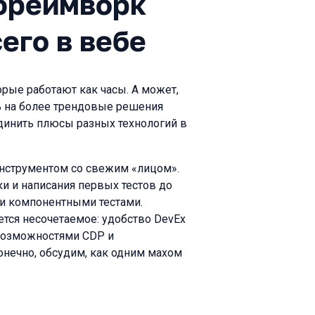
фреймворк
его в вебе
орые работают как часы. А может,
ть на более трендовые решения
единить плюсы разных технологий в
инструментом со свежим «лицом».
ки и написания первых тестов до
и компонентными тестами.
ется несочетаемое: удобство DevEx
 возможностями CDP и
онечно, обсудим, как одним махом