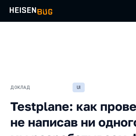
ДОКЛАД
UI
Testplane: как проверит
Testplane: как прове
не написав ни одног