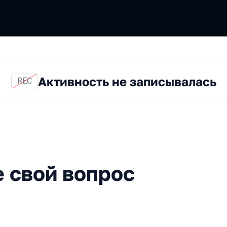
Активность не записывалась
REC
й вопрос с экспертом
е свой вопрос