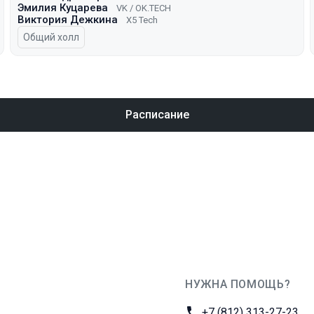
Эмилия Куцарева
VK / ОK.TECH
Виктория Дежкина
X5 Tech
Общий холл
Расписание
НУЖНА ПОМОЩЬ?
JUG Ru Group
Телефон:
+7 (812) 313-27-23