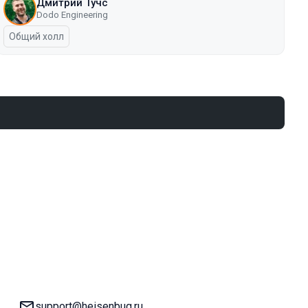
Дмитрий Тучс
Dodo Engineering
Общий холл
E-mail:
support@heisenbug.ru