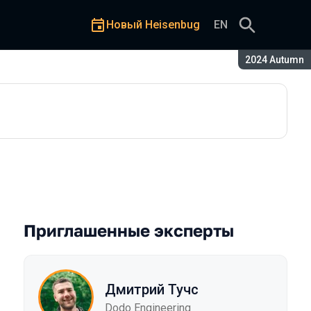
Новый Heisenbug
EN
Сезон:
2024 Autumn
Приглашенные эксперты
Дмитрий Тучс
Dodo Engineering