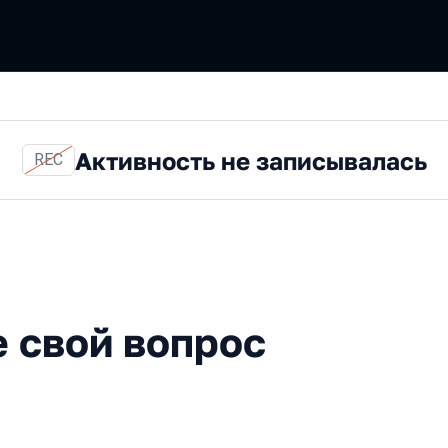
Активность не записывалась
REC
й вопрос с экспертом
е свой вопрос