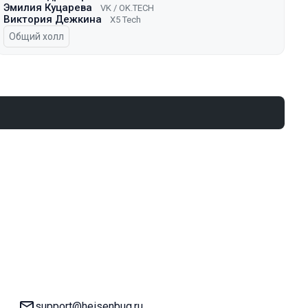
Эмилия Куцарева
VK / ОK.TECH
Виктория Дежкина
X5 Tech
Общий холл
E-mail:
support@heisenbug.ru