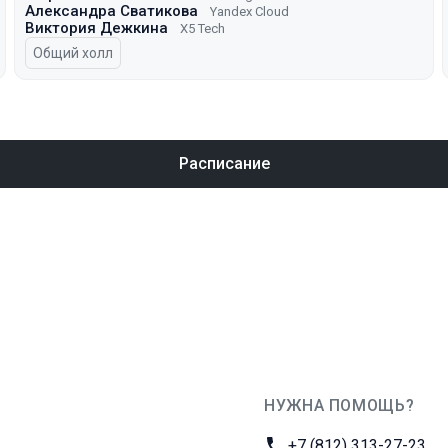
Александра Сватикова
Yandex Cloud
Виктория Дежкина
X5 Tech
Общий холл
Расписание
НУЖНА ПОМОЩЬ?
JUG Ru Group
Телефон:
+7 (812) 313-27-23