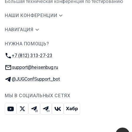
Большая техническая конференция по тестированию
НАШИ КОНФЕРЕНЦИИ
НАВИГАЦИЯ
НУЖНА ПОМОЩЬ?
JUG Ru Group
Телефон:
+7 (812) 313-27-23
E-mail:
support@heisenbug.ru
Телеграм:
@JUGConfSupport_bot
МЫ В СОЦИАЛЬНЫХ СЕТЯХ
Ютуб
Икс
Телеграм-чат
Телеграм-канал
ВКонтакте
Хабр