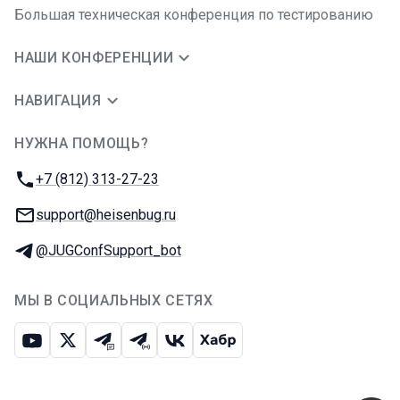
Большая техническая конференция по тестированию
НАШИ КОНФЕРЕНЦИИ
НАВИГАЦИЯ
НУЖНА ПОМОЩЬ?
JUG Ru Group
Телефон:
+7 (812) 313-27-23
E-mail:
support@heisenbug.ru
Телеграм:
@JUGConfSupport_bot
МЫ В СОЦИАЛЬНЫХ СЕТЯХ
Ютуб
Икс
Телеграм-чат
Телеграм-канал
ВКонтакте
Хабр