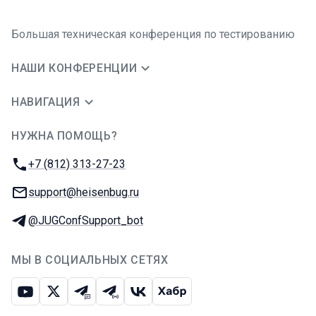
Большая техническая конференция по тестированию
НАШИ КОНФЕРЕНЦИИ
НАВИГАЦИЯ
НУЖНА ПОМОЩЬ?
JUG Ru Group
Телефон:
+7 (812) 313-27-23
E-mail:
support@heisenbug.ru
Телеграм:
@JUGConfSupport_bot
МЫ В СОЦИАЛЬНЫХ СЕТЯХ
Ютуб
Икс
Телеграм-чат
Телеграм-канал
ВКонтакте
Хабр