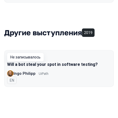
Другие выступления
2019
Не записывалось
Will a bot steal your spot in software testing?
Ingo Philipp
UiPath
На английском языке
EN