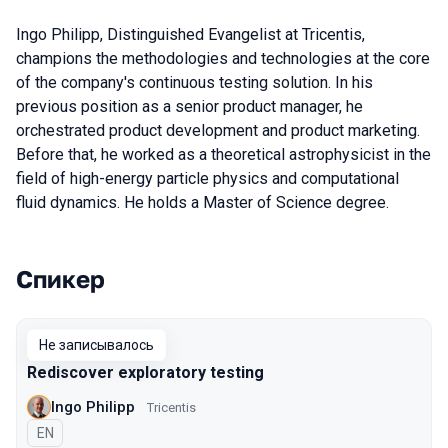
Ingo Philipp, Distinguished Evangelist at Tricentis,
champions the methodologies and technologies at the core
of the company's continuous testing solution. In his
previous position as a senior product manager, he
orchestrated product development and product marketing.
Before that, he worked as a theoretical astrophysicist in the
field of high-energy particle physics and computational
fluid dynamics. He holds a Master of Science degree.
Спикер
Выступления в сезоне 2018 Moscow
Не записывалось
Rediscover exploratory testing
Ingo Philipp
Tricentis
На английском языке
EN