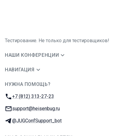
Тестирование. Не только для тестировщиков!
НАШИ КОНФЕРЕНЦИИ
НАВИГАЦИЯ
НУЖНА ПОМОЩЬ?
JUG Ru Group
Телефон:
+7 (812) 313-27-23
E-mail:
support@heisenbug.ru
Телеграм:
@JUGConfSupport_bot