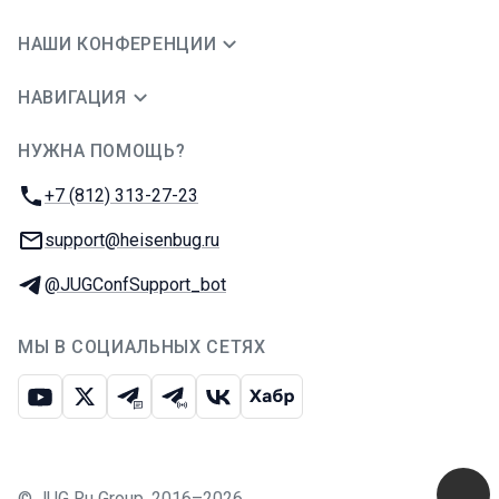
НАШИ КОНФЕРЕНЦИИ
НАВИГАЦИЯ
НУЖНА ПОМОЩЬ?
JUG Ru Group
Телефон:
+7 (812) 313-27-23
E-mail:
support@heisenbug.ru
Телеграм:
@JUGConfSupport_bot
МЫ В СОЦИАЛЬНЫХ СЕТЯХ
Ютуб
Икс
Телеграм-чат
Телеграм-канал
ВКонтакте
Хабр
©
JUG Ru Group
,
2016–2026