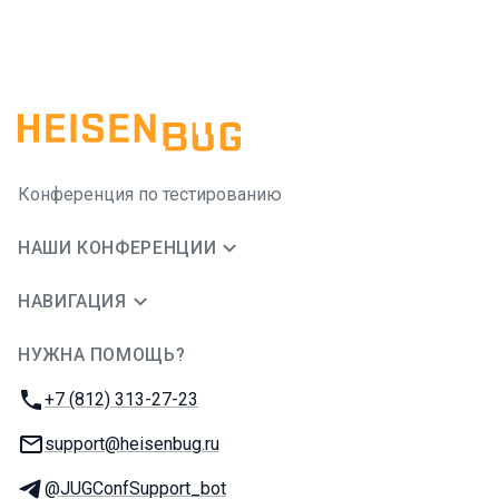
Конференция по тестированию
НАШИ КОНФЕРЕНЦИИ
НАВИГАЦИЯ
НУЖНА ПОМОЩЬ?
JUG Ru Group
Телефон:
+7 (812) 313-27-23
E-mail:
support@heisenbug.ru
Телеграм:
@JUGConfSupport_bot