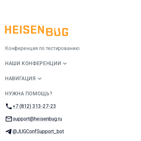
Конференция по тестированию
НАШИ КОНФЕРЕНЦИИ
НАВИГАЦИЯ
НУЖНА ПОМОЩЬ?
JUG Ru Group
Телефон:
+7 (812) 313-27-23
E-mail:
support@heisenbug.ru
Телеграм:
@JUGConfSupport_bot