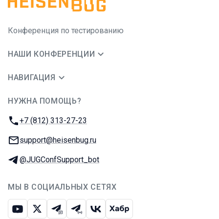
Конференция по тестированию
НАШИ КОНФЕРЕНЦИИ
НАВИГАЦИЯ
НУЖНА ПОМОЩЬ?
JUG Ru Group
Телефон:
+7 (812) 313-27-23
E-mail:
support@heisenbug.ru
Телеграм:
@JUGConfSupport_bot
МЫ В СОЦИАЛЬНЫХ СЕТЯХ
Ютуб
Икс
Телеграм-чат
Телеграм-канал
ВКонтакте
Хабр