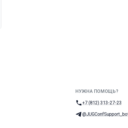
НУЖНА ПОМОЩЬ?
JUG Ru Group
Телефон:
+7 (812) 313-27-23
Телеграм:
@JUGConfSupport_bo