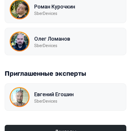
Роман Курочкин
SberDevices
Олег Ломанов
SberDevices
Приглашенные эксперты
Евгений Егошин
SberDevices