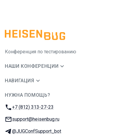
Конференция по тестированию
НАШИ КОНФЕРЕНЦИИ
НАВИГАЦИЯ
НУЖНА ПОМОЩЬ?
JUG Ru Group
Телефон:
+7 (812) 313-27-23
E-mail:
support@heisenbug.ru
Телеграм:
@JUGConfSupport_bot