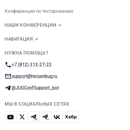
Конференция по тестированию
НАШИ КОНФЕРЕНЦИИ
НАВИГАЦИЯ
НУЖНА ПОМОЩЬ?
JUG Ru Group
Телефон:
+7 (812) 313-27-23
E-mail:
support@heisenbug.ru
Телеграм:
@JUGConfSupport_bot
МЫ В СОЦИАЛЬНЫХ СЕТЯХ
Ютуб
Икс
Телеграм-чат
Телеграм-канал
ВКонтакте
Хабр