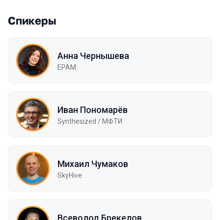
Спикеры
Анна Чернышева
EPAM
Иван Пономарёв
Synthesized / МФТИ
Михаил Чумаков
SkyHive
Всеволод Брекелов