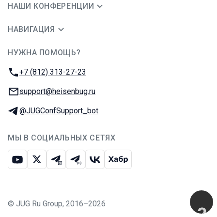
НАШИ КОНФЕРЕНЦИИ
НАВИГАЦИЯ
НУЖНА ПОМОЩЬ?
JUG Ru Group
Телефон:
+7 (812) 313-27-23
E-mail:
support@heisenbug.ru
Телеграм:
@JUGConfSupport_bot
МЫ В СОЦИАЛЬНЫХ СЕТЯХ
Ютуб
Икс
Телеграм-чат
Телеграм-канал
ВКонтакте
Хабр
©
JUG Ru Group
,
2016–2026