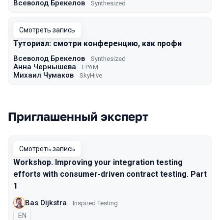
Всеволод Брекелов
Synthesized
Смотреть запись
Туториал: смотри конференцию, как профи
Всеволод Брекелов
Synthesized
Анна Чернышева
EPAM
Михаил Чумаков
SkyHive
Приглашенный эксперт
Смотреть запись
Workshop. Improving your integration testing
efforts with consumer-driven contract testing. Part
1
Bas Dijkstra
Inspired Testing
На английском языке
EN