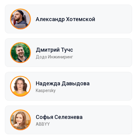
Александр Хотемской
Дмитрий Тучс
Додо Инжиниринг
Надежда Давыдова
Kaspersky
Софья Селезнева
ABBYY