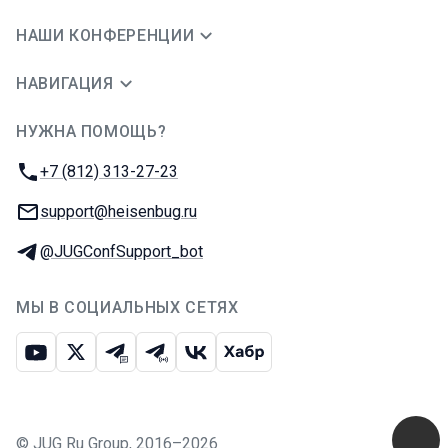
НАШИ КОНФЕРЕНЦИИ
НАВИГАЦИЯ
НУЖНА ПОМОЩЬ?
JUG Ru Group
Телефон:
+7 (812) 313-27-23
E-mail:
support@heisenbug.ru
Телеграм:
@JUGConfSupport_bot
МЫ В СОЦИАЛЬНЫХ СЕТЯХ
Ютуб
Икс
Телеграм-чат
Телеграм-канал
ВКонтакте
Хабр
©
JUG Ru Group
,
2016–2026