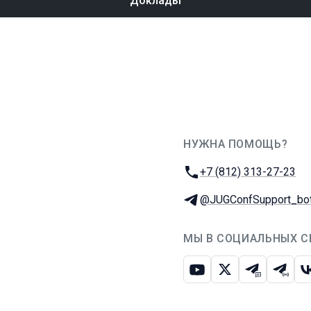
Доклады
НУЖНА ПОМОЩЬ?
JUG Ru Group
Телефон:
+7 (812) 313-27-23
Телеграм:
@JUGConfSupport_bo
МЫ В СОЦИАЛЬНЫХ С
Ютуб
Икс
Телеграм-
Телег