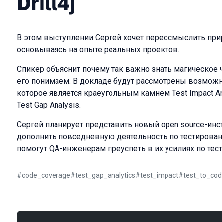
Drill4j
В этом выступлении Сергей хочет переосмыслить прир
основываясь на опыте реальных проектов.
Спикер объяснит почему так важно знать магическое 
его понимаем. В докладе будут рассмотрены возможно
которое является краеугольным камнем Test Impact An
Test Gap Analysis.
Сергей планирует представить новый open source-ин
дополнить повседневную деятельность по тестирован
помогут QA-инженерам преуспеть в их усилиях по тес
#
code_coverage
#
test_gap_analytics
#
test_impact
#
test_to_cod