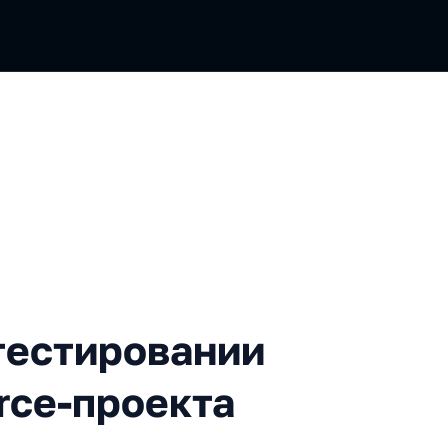
ровании с помощью open sou
тестировании
rce-проекта