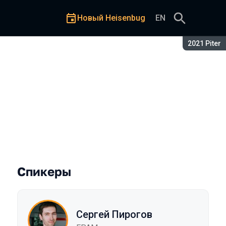
Новый Heisenbug
EN
Сезон:
2021 Piter
rce-проекта Drill4j
Спикеры
Сергей Пирогов