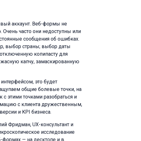
овый аккаунт. Веб-формы не
 Очень часто они недоступны или
постоянные сообщения об ошибках.
р, выбор страны; выбор даты
; отключенную копипасту для
ужасную капчу, замаскированную
 интерфейсом, это будет
ащупаем общие болевые точки, на
к с этими точками разобраться и
рмацию с клиента дружественным,
версии и KPI бизнеса.
лий Фридман, UX-консультант и
микроскопическое исследование
-формах — на десктопе и в