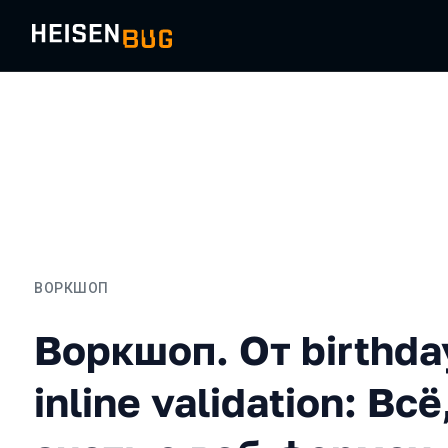
ВОРКШОП
Воркшоп. От birthday sele
Воркшоп. От birthday
inline validation: Вс