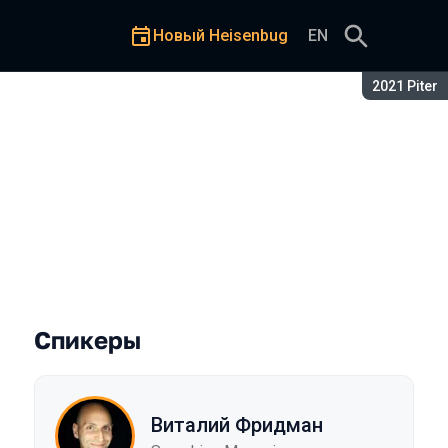
Новый Heisenbug
EN
Сезон:
2021 Piter
сё, что нужно знать о веб-ф
Спикеры
Виталий Фридман