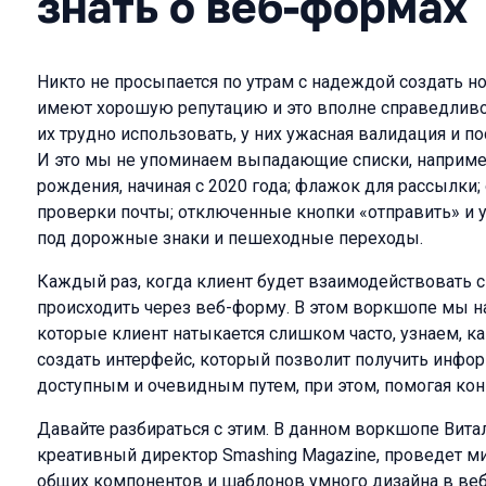
знать о веб-формах
Никто не просыпается по утрам с надеждой создать н
имеют хорошую репутацию и это вполне справедливо.
их трудно использовать, у них ужасная валидация и 
И это мы не упоминаем выпадающие списки, наприме
рождения, начиная с 2020 года; флажок для рассылки
проверки почты; отключенные кнопки «отправить» и 
под дорожные знаки и пешеходные переходы.
Каждый раз, когда клиент будет взаимодействовать с
происходить через веб-форму. В этом воркшопе мы н
которые клиент натыкается слишком часто, узнаем, ка
создать интерфейс, который позволит получить инфо
доступным и очевидным путем, при этом, помогая кон
Давайте разбираться с этим. В данном воркшопе Вита
креативный директор Smashing Magazine, проведет 
общих компонентов и шаблонов умного дизайна в веб