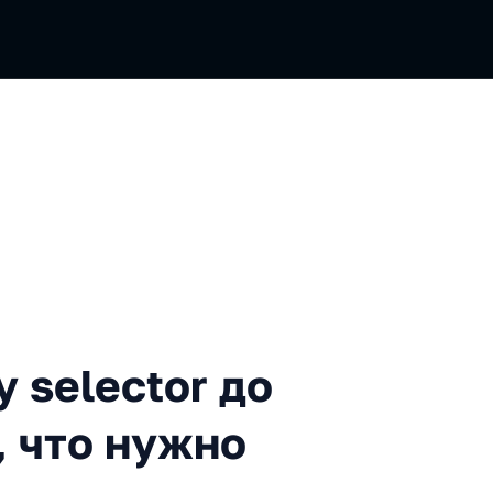
ctor до inline validation: В
 selector до
ё, что нужно