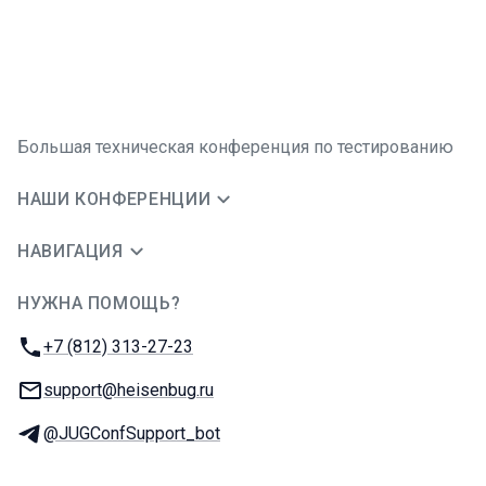
Большая техническая конференция по тестированию
НАШИ КОНФЕРЕНЦИИ
НАВИГАЦИЯ
НУЖНА ПОМОЩЬ?
JUG Ru Group
Телефон:
+7 (812) 313-27-23
E-mail:
support@heisenbug.ru
Телеграм:
@JUGConfSupport_bot