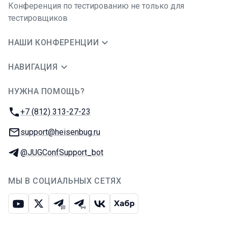
Конференция по тестированию не только для
тестировщиков
НАШИ КОНФЕРЕНЦИИ
НАВИГАЦИЯ
НУЖНА ПОМОЩЬ?
JUG Ru Group
Телефон:
+7 (812) 313-27-23
E-mail:
support@heisenbug.ru
Телеграм:
@JUGConfSupport_bot
МЫ В СОЦИАЛЬНЫХ СЕТЯХ
Ютуб
Икс
Телеграм-чат
Телеграм-канал
ВКонтакте
Хабр