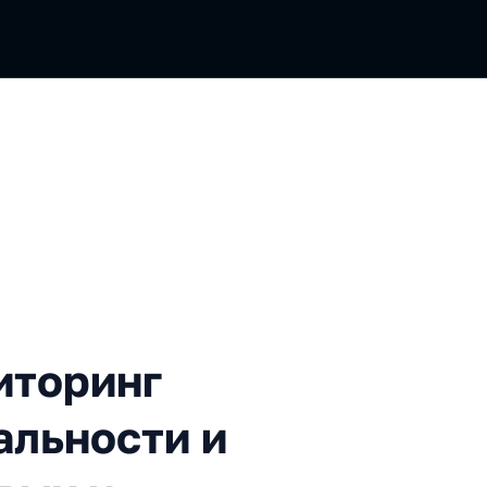
инг качества, функциональ
иторинг
альности и