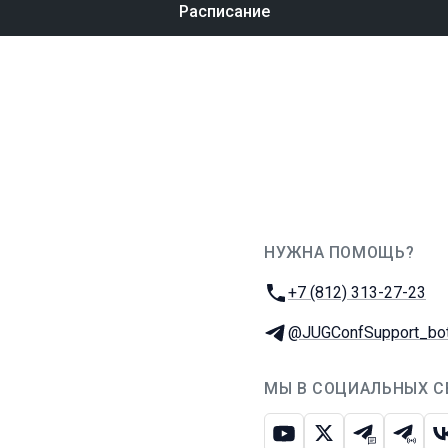
Расписание
НУЖНА ПОМОЩЬ?
JUG Ru Group
Телефон:
+7 (812) 313-27-23
Телеграм:
@JUGConfSupport_bo
МЫ В СОЦИАЛЬНЫХ С
Ютуб
Икс
Телеграм-
Телег