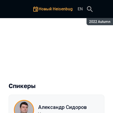
Новый Heisenbug
EN
Сезон:
2022 Autumn
ности и доступности поиск
Спикеры
Александр Сидоров