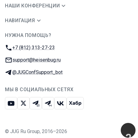
НАШИ КОНФЕРЕНЦИИ
НАВИГАЦИЯ
НУЖНА ПОМОЩЬ?
JUG Ru Group
Телефон:
+7 (812) 313-27-23
E-mail:
support@heisenbug.ru
Телеграм:
@JUGConfSupport_bot
МЫ В СОЦИАЛЬНЫХ СЕТЯХ
Ютуб
Икс
Телеграм-чат
Телеграм-канал
ВКонтакте
Хабр
©
JUG Ru Group
,
2016–2026