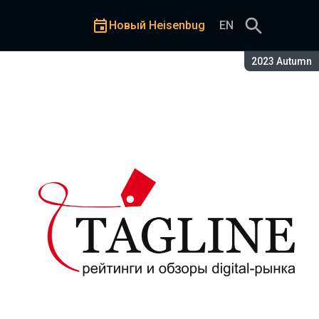
Новый Heisenbug
EN
Сезон:
2023 Autumn